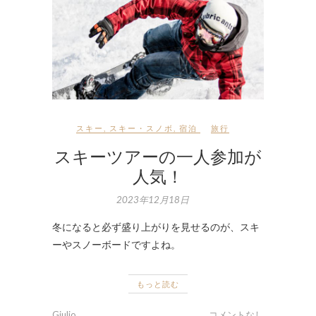
スキー
,
スキー・スノボ
,
宿泊
旅行
スキーツアーの一人参加が
人気！
2023年12月18日
冬になると必ず盛り上がりを見せるのが、スキ
ーやスノーボードですよね。
もっと読む
Giulio
コメントなし