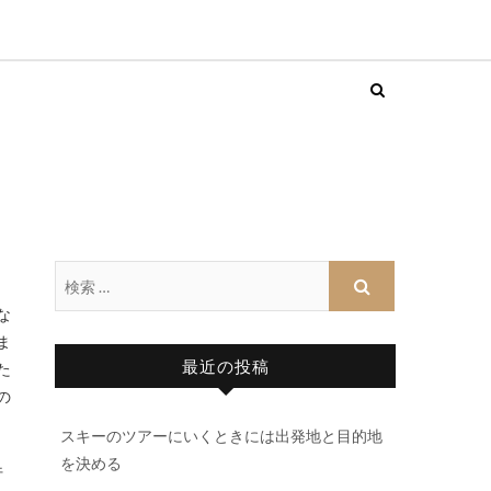
ま
最近の投稿
た
の
スキーのツアーにいくときには出発地と目的地
を決める
行