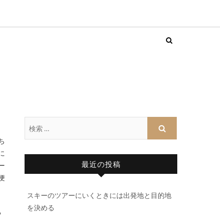
ち
に
最近の投稿
ー
便
スキーのツアーにいくときには出発地と目的地
を決める
る